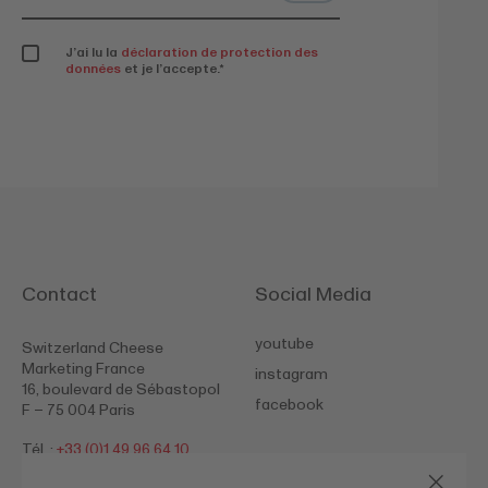
J’ai lu la
déclaration de protection des
données
et je l’accepte.
*
Contact
Social Media
youtube
Switzerland Cheese
Marketing France
instagram
16, boulevard de Sébastopol
facebook
F – 75 004 Paris
Tél. :
+33 (0)1 49 96 64 10