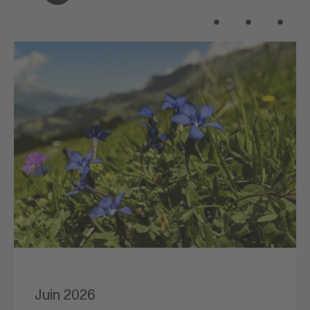
9
10
11
Juin 2026