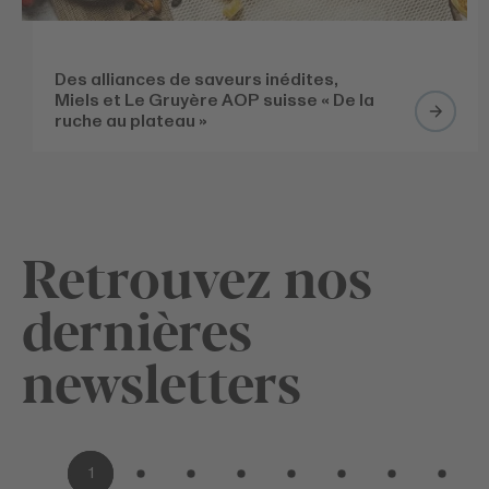
Des alliances de saveurs inédites,
Miels et Le Gruyère AOP suisse « De la
ruche au plateau »
Retrouvez nos
dernières
newsletters
1
2
3
4
5
6
7
8