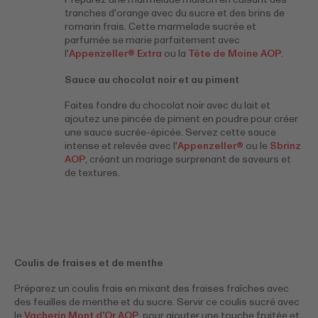
tranches d'orange avec du sucre et des brins de
romarin frais. Cette marmelade sucrée et
parfumée se marie parfaitement avec
l'
Appenzeller® Extra
ou la
Tête de Moine AOP
.
Sauce au chocolat noir et au piment
Faites fondre du chocolat noir avec du lait et
ajoutez une pincée de piment en poudre pour créer
une sauce sucrée-épicée. Servez cette sauce
intense et relevée avec l'
Appenzeller®
ou le
Sbrinz
AOP
, créant un mariage surprenant de saveurs et
de textures.
Coulis de fraises et de menthe
Préparez un coulis frais en mixant des fraises fraîches avec
des feuilles de menthe et du sucre. Servir ce coulis sucré avec
le
Vacherin Mont d'Or AOP
, pour ajouter une touche fruitée et