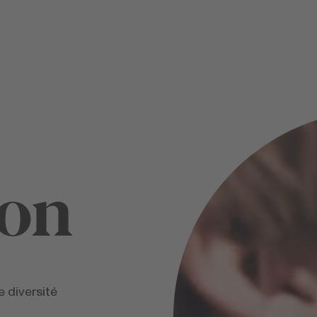
ion
 diversité