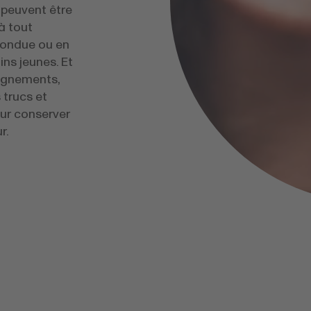
 peuvent être
à tout
fondue ou en
oins jeunes. Et
agnements,
 trucs et
our conserver
r.