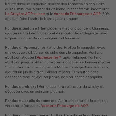
beurre dans un caquelon, ajouter des tomates en dés. Faire
cuire 5 minutes. Ajouter du vin blanc, laisser frémir. Incorporer
Le Gruyère AOP suisse
et le
Vacherin Fribourgeois AOP
(50%
chacun) faire fondre le fromage en remuant.
Fondue irlandaise !
Remplacer le vin blanc par de la Guinness,
ajouter un trait de Tabasco et de moutarde, et déguster avec
un pain complet. Accompagner de Guinness.
Fondue à l’Appenzeller® et cidre.
Frotter le caquelon avec
une gousse d’ail. Verser du cidre dans le caquelon. Porter à
ébullition. Ajouter l’
Appenzeller®
râpé, mélanger. Porter à
ébullition jusqu’à obtenir une crème onctueuse. Laisser mijoter
15 minutes. Lier avec un peu de Maïzena délayé dans du kirsch,
ajouter un jus de citron. Laisser mijoter 10 minutes sans
cesser de remuer. Ajouter poivre, noix muscade et paprika.
Fondue au whisky !
Remplacer le vin blanc par du whisky, et
déguster avec un pain complet noir.
Fondue au coulis de tomates.
Ajouter du coulis à la place du
vin dans la fondue au
Vacherin Fribourgeois AOP
.
Fondue au champagne et truffes
. Remplacer le vin blanc par