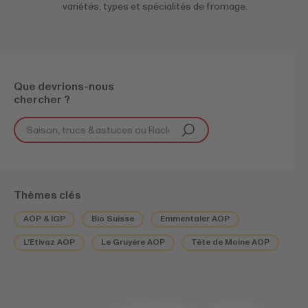
variétés, types et spécialités de fromage.
Que devrions-nous
chercher ?
Thèmes clés
AOP & IGP
Bio Suisse
Emmentaler AOP
L'Etivaz AOP
Le Gruyère AOP
Tête de Moine AOP