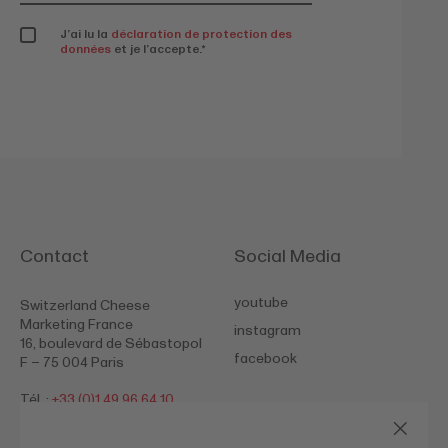
J’ai lu la
déclaration de protection des
données
et je l’accepte.
*
Contact
Social Media
youtube
Switzerland Cheese
Marketing France
instagram
16, boulevard de Sébastopol
facebook
F – 75 004 Paris
Tél. :
+33 (0)1 49 96 64 10
Site :