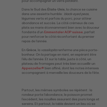
pour accompagner un verre pétillant.
Dans le Sud des
États-Unis
, la chance se cuisine
dans une assiette humble :
black-eyed peas
,
légumes verts et parfois du porc, pour attirer
abondance et succès. Le côté crémeux de ces
plats se marie étonnamment bien avec la douceur
fondante d’un
Emmentaler AOP suisse
, parfait
pour renforcer le côté réconfortant du premier
repas de l’année.
En
Grèce
, la
vassilopita
renferme une pièce porte-
bonheur. On la partage en riant, en espérant être
l’élu de l’année. Et sur la table, juste à côté, un
plateau de fromages peut très bien accueillir un
Appenzeller®
bien affiné, dont les notes intenses
accompagnent à merveille les douceurs de la fête.
Partout, les mêmes symboles se répètent : la
rondeur porte l’abondance, le poisson promet
l’excédent, les nouilles assurent des jours longs et
sereins. Et partout, la table devient un lieu où se