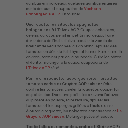
gambas en morceaux, quelques gambas entières
sur le dessus et saupoudrer de
Vacherin
Fribourgeois AOP
. Enfourner.
Une recette revisitée, les spaghettis
bolognaises à L’Etivaz AOP.
Couper, échalotes,
céleris, carotte, persil en petits morceaux. Faire
dorer dans de l’huile d’olive, ajouter la viande de
bœuf et de veau hachée, du vin blanc. Ajouter des
tomates en dés, de l’ail, thym et laurier. Faire cuire 1h
environ, terminer par de la muscade. Cuire les pâtes
al dente, mélanger à la sauce, saupoudrer de
L'Etivaz AOP
râpé.
Penne à la roquette, asperges verts, noisettes,
tomates cerise et Gruyère AOP suisse :
faire
confire les tomates, ciseler la roquette, couper l’ail
en petits dés. Dans une poêle faire revenir l’ail avec
du piment en poudre, faire réduire, ajouter les
tomates et les asperges grillées à l’huile d’olive.
Ajouter la roquette, les noisettes concassées et
Le
Gruyère AOP suisse
. Mélanger pâtes et sauce.
Tagliatelles aux amandes, crabe et Sbrinz AOP :