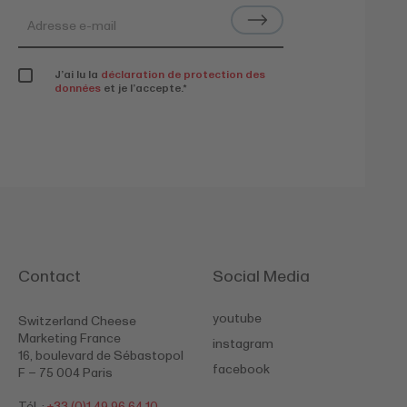
J’ai lu la
déclaration de protection des
données
et je l’accepte.
*
Contact
Social Media
youtube
Switzerland Cheese
Marketing France
instagram
16, boulevard de Sébastopol
facebook
F – 75 004 Paris
Tél. :
+33 (0)1 49 96 64 10