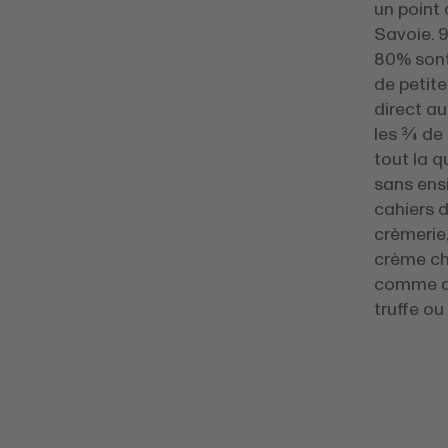
un point
Savoie. 9
80% sont
de petite
direct au
les ¾ de
tout la q
sans ensi
cahiers 
crèmerie,
crème ch
comme des
truffe ou