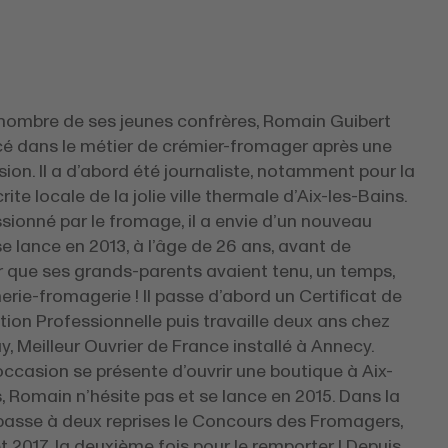
mbre de ses jeunes confrères, Romain Guibert
ncé dans le métier de crémier-fromager après une
ion. Il a d’abord été journaliste, notamment pour la
rite locale de la jolie ville thermale d’Aix-les-Bains.
sionné par le fromage, il a envie d’un nouveau
l se lance en 2013, à l’âge de 26 ans, avant de
r que ses grands-parents avaient tenu, un temps,
rie-fromagerie ! Il passe d’abord un Certificat de
tion Professionnelle puis travaille deux ans chez
y, Meilleur Ouvrier de France installé à Annecy.
ccasion se présente d’ouvrir une boutique à Aix-
, Romain n’hésite pas et se lance en 2015. Dans la
 passe à deux reprises le Concours des Fromagers,
t 2017, la deuxième fois pour le remporter ! Depuis