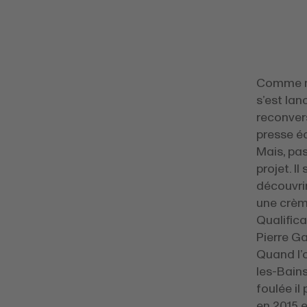
Comme no
s’est la
reconvers
presse éc
Mais, pas
projet. I
découvri
une crème
Qualifica
Pierre Ga
Quand l’o
les-Bains
foulée il
en 2015 e