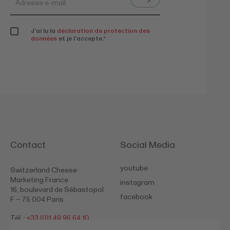
J’ai lu la
déclaration de protection des
données
et je l’accepte.
*
Contact
Social Media
youtube
Switzerland Cheese
Marketing France
instagram
16, boulevard de Sébastopol
facebook
F – 75 004 Paris
Tél. :
+33 (0)1 49 96 64 10