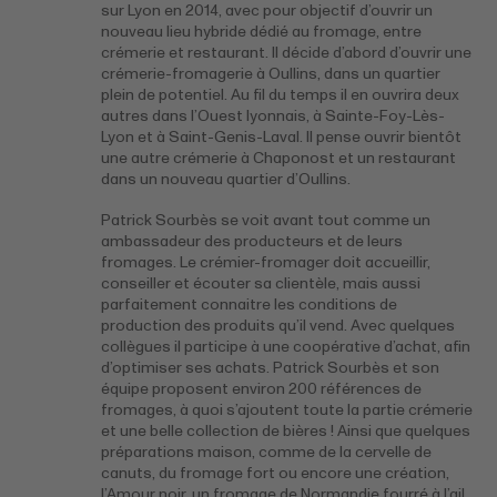
sur Lyon en 2014, avec pour objectif d’ouvrir un
nouveau lieu hybride dédié au fromage, entre
crémerie et restaurant. Il décide d’abord d’ouvrir une
crémerie-fromagerie à Oullins, dans un quartier
plein de potentiel. Au fil du temps il en ouvrira deux
autres dans l’Ouest lyonnais, à Sainte-Foy-Lès-
Lyon et à Saint-Genis-Laval. Il pense ouvrir bientôt
une autre crémerie à Chaponost et un restaurant
dans un nouveau quartier d’Oullins.
Patrick Sourbès se voit avant tout comme un
ambassadeur des producteurs et de leurs
fromages. Le crémier-fromager doit accueillir,
conseiller et écouter sa clientèle, mais aussi
parfaitement connaitre les conditions de
production des produits qu’il vend. Avec quelques
collègues il participe à une coopérative d’achat, afin
d’optimiser ses achats. Patrick Sourbès et son
équipe proposent environ 200 références de
fromages, à quoi s’ajoutent toute la partie crémerie
et une belle collection de bières ! Ainsi que quelques
préparations maison, comme de la cervelle de
canuts, du fromage fort ou encore une création,
l’Amour noir, un fromage de Normandie fourré à l’ail