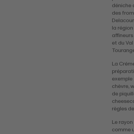
déniche a
des froma
Delacour
la région
affineurs
et du Va
Tourange
La Créme
préparati
exemple u
chèvre, 
de piquil
cheeseca
règles de 
Le rayon 
comme un