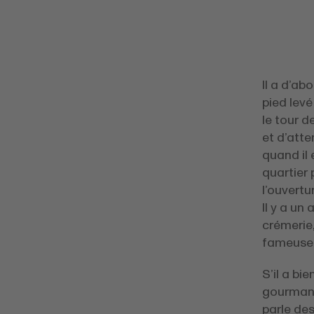
Il a d’ab
pied levé
le tour d
et d’atte
quand il 
quartier 
l’ouvertu
Il y a un
crémerie,
fameuse 
S’il a bi
gourmand
parle des