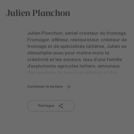
Julien Planchon
Julien Planchon, sérial-créateur du fromage.
Fromager, affineur, restaurateur, créateur de
fromage et de spécialités laitières, Julien se
démultiplie avec pour maître mots la
créativité et les saveurs. Issu d’une famille
d’exploitants agricoles laitiers, amoureux
des produits du terroir en général et des
produits laitiers de qualité en particulier,
doté d’une âme de découvreur, Julien
Continuer la lecture
Planchon n’a pas hésité avant de choisir les
métiers du fromage. Après des études
agricoles, il ouvre sa première fromagerie à
Partager
Amiens il y a 14 ans, avec la ferme intention
d’innover.