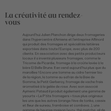
La créativité au rendez-
vous
Aujourd’hui Julien Planchon dirige deux fromageries
dans l’hypercentre d’Amiens et l’entreprise Affinord
qui produit des fromages et spécialités laitières
exportées dans toute l’Europe, avec plus de 200
clients. En association avec des petits producteurs
locaux il a inventé plusieurs fromages, comme le
Tricorne de Picardie, fromage à la croûte lavée à la
bière El Belle Brune. Il en vend aujourd’hui plus que du
maroilles ! Encore une tomme au cidre fermier bio
de la région, la tomme au safran de la Baie de
Somme, le Petit Gerberoy, fromage de vache frais
aromatisé à la gelée de rose. Avec son associé
Aymeric Pataud il produit également une gamme de
yaourts « Le P’tits fromagers » tous plus originaux
les uns que les autres (orange fève de tonka, cassis
et fleur de sureau, framboise et combava…), une
gamme de beurres maison (yuzu, thé matcha, ail de