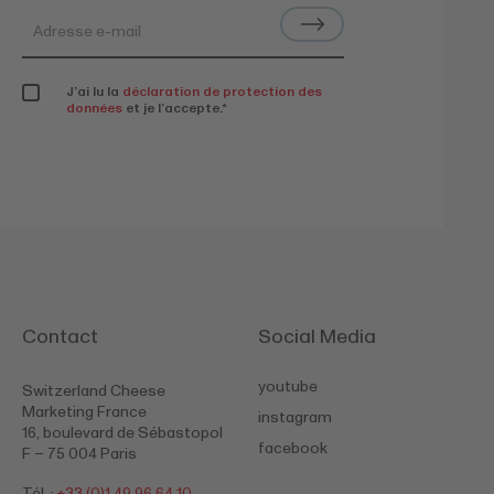
J’ai lu la
déclaration de protection des
données
et je l’accepte.
*
Contact
Social Media
youtube
Switzerland Cheese
Marketing France
instagram
16, boulevard de Sébastopol
facebook
F – 75 004 Paris
Tél. :
+33 (0)1 49 96 64 10