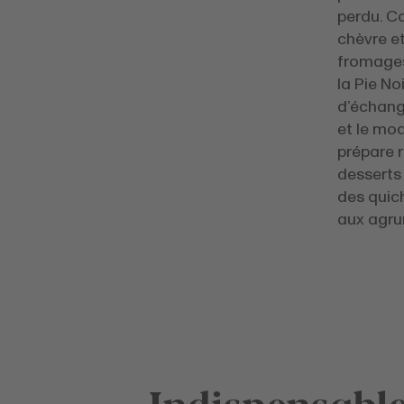
perdu. C
chèvre et
fromages 
la Pie No
d’échange
et le mo
prépare r
desserts 
des quic
aux agru
Indispensabl