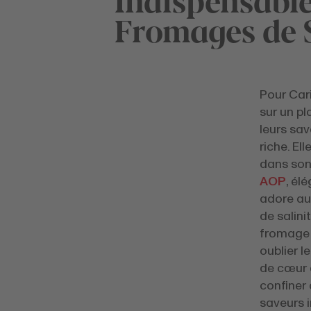
Fromages de 
Pour Car
sur un pl
leurs sav
riche. E
dans son
AOP
, él
adore au
de salini
fromage 
oublier l
de cœur d
confiner
saveurs i