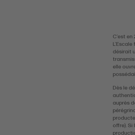
C’est en
L’Escale 
désirait
transmis
elle ouvr
possédai
Dès le dé
authentiq
auprès de
pérégrina
producte
offre). S
producti