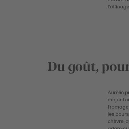
l’affinag
Du goût, pour
Aurélie 
majoritai
fromages
les bours
chèvre, q
adore cui