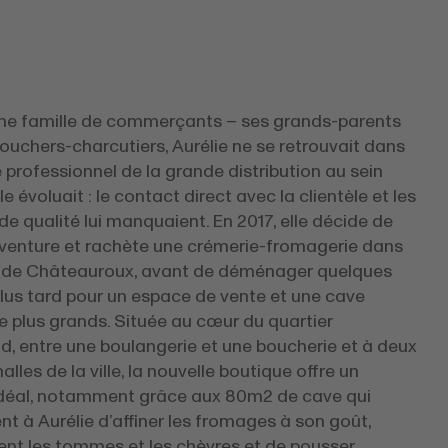
une famille de commerçants – ses grands-parents
ouchers-charcutiers, Aurélie ne se retrouvait dans
professionnel de la grande distribution au sein
le évoluait : le contact direct avec la clientèle et les
de qualité lui manquaient. En 2017, elle décide de
’aventure et rachète une crémerie-fromagerie dans
e de Châteauroux, avant de déménager quelques
lus tard pour un espace de vente et une cave
e plus grands. Située au cœur du quartier
, entre une boulangerie et une boucherie et à deux
alles de la ville, la nouvelle boutique offre un
déal, notamment grâce aux 80m2 de cave qui
t à Aurélie d’affiner les fromages à son goût,
t les tommes et les chèvres et de pousser