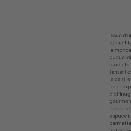
Issue d’
étaient b
le monde 
duquel el
produits 
tenter l
le centr
années p
d’affinag
gourmand
pas des h
espace i
permetten
notammen