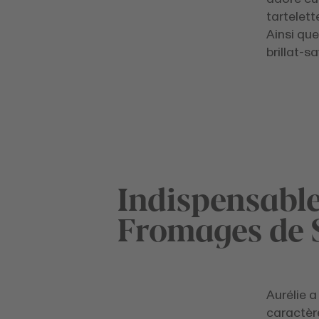
tartelet
Ainsi qu
brillat-s
Indispensabl
Fromages de 
Aurélie a
caractère