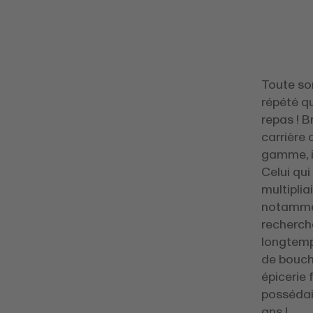
Toute so
répété qu
repas ! 
carrière
gamme, i
Celui qu
multiplia
notamment
recherche
longtemp
de bouch
épicerie 
possédai
ans !