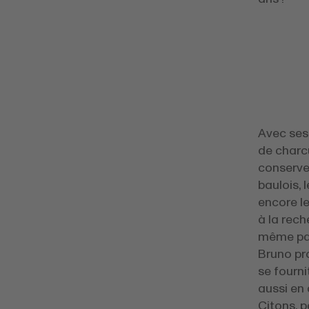
Avec ses
de charcu
conserve
baulois, 
encore l
à la rech
même pas
Bruno pro
se fourni
aussi en
Citons, p