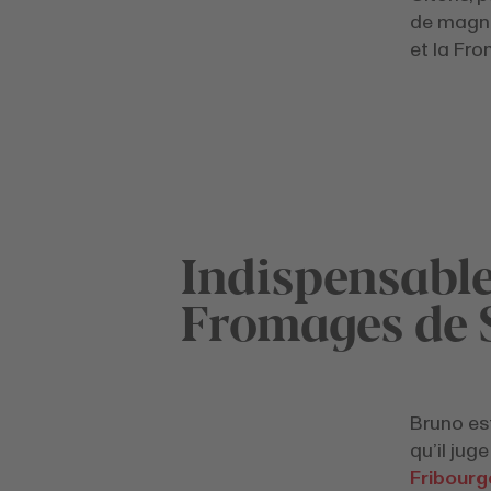
de magni
et la Fro
Indispensabl
Fromages de 
Bruno es
qu’il jug
Fribourg