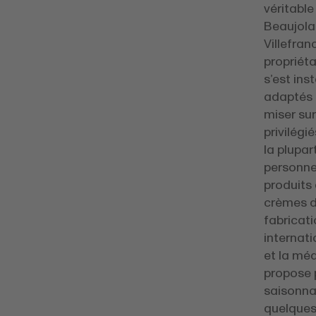
véritable
Beaujola
Villefra
propriéta
s’est ins
adaptés à
miser sur
privilég
la plupar
personne
produits 
crèmes de
fabricati
internat
et la méd
propose 
saisonnal
quelques