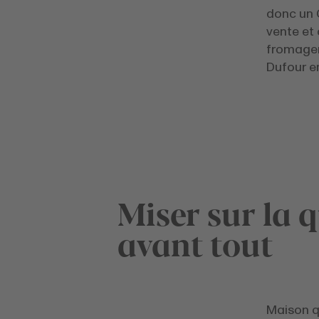
donc un C
vente et 
fromager
Dufour e
Miser sur la q
avant tout
Maison q