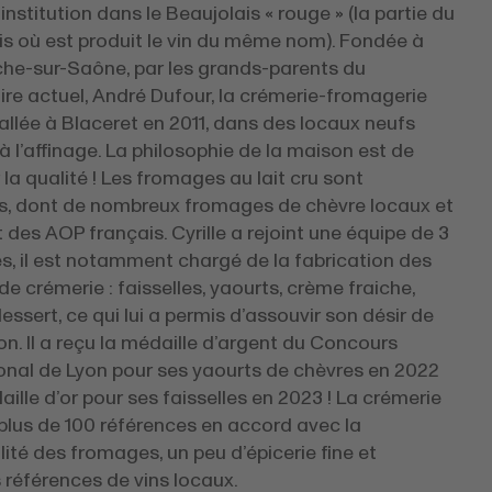
 institution dans le Beaujolais « rouge » (la partie du
is où est produit le vin du même nom). Fondée à
nche-sur-Saône, par les grands-parents du
ire actuel, André Dufour, la crémerie-fromagerie
tallée à Blaceret en 2011, dans des locaux neufs
 l’affinage. La philosophie de la maison est de
 la qualité ! Les fromages au lait cru sont
iés, dont de nombreux fromages de chèvre locaux et
t des AOP français. Cyrille a rejoint une équipe de 3
s, il est notamment chargé de la fabrication des
de crémerie : faisselles, yaourts, crème fraiche,
ssert, ce qui lui a permis d’assouvir son désir de
on. Il a reçu la médaille d’argent du Concours
ional de Lyon pour ses yaourts de chèvres en 2022
aille d’or pour ses faisselles en 2023 ! La crémerie
plus de 100 références en accord avec la
ité des fromages, un peu d’épicerie fine et
 références de vins locaux.