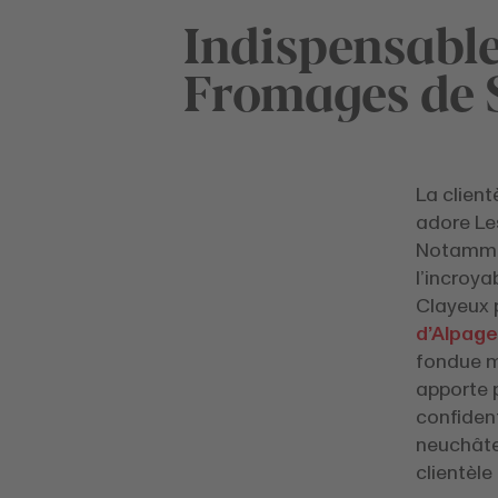
Indispensabl
Fromages de 
La clien
adore Les
Notamme
l’incroya
Clayeux 
d’Alpage
fondue m
apporte 
confident
neuchâtel
clientèle