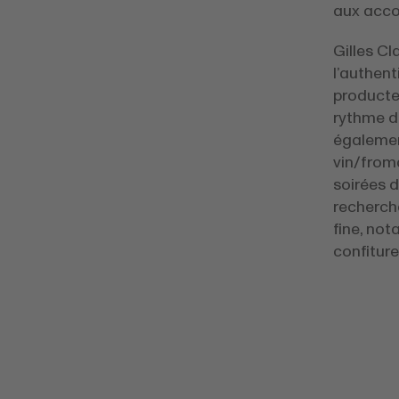
aux acco
Gilles Cl
l’authent
producteu
rythme d
égalemen
vin/froma
soirées 
recherché
fine, no
confiture