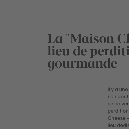
La "Maison C
lieu de perdit
gourmande
Il y a un
son goût 
se boiven
perditio
Cheese »,
lieu dédi