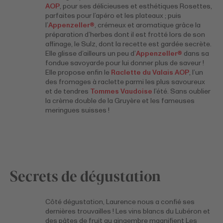
AOP
, pour ses délicieuses et esthétiques Rosettes,
parfaites pour l’apéro et les plateaux ; puis
l’
Appenzeller®
, crémeux et aromatique grâce la
préparation d’herbes dont il est frotté lors de son
affinage, le Sulz, dont la recette est gardée secrète.
Elle glisse d’ailleurs un peu d’
Appenzeller®
dans sa
fondue savoyarde pour lui donner plus de saveur !
Elle propose enfin le
Raclette du Valais AOP
, l’un
des fromages à raclette parmi les plus savoureux
et de tendres
Tommes Vaudoise
l’été. Sans oublier
la crème double de la Gruyère et les fameuses
meringues suisses !
Secrets de dégustation
Côté dégustation, Laurence nous a confié ses
dernières trouvailles ! Les vins blancs du Lubéron et
des pâtes de fruit au gingembre magnifient Les