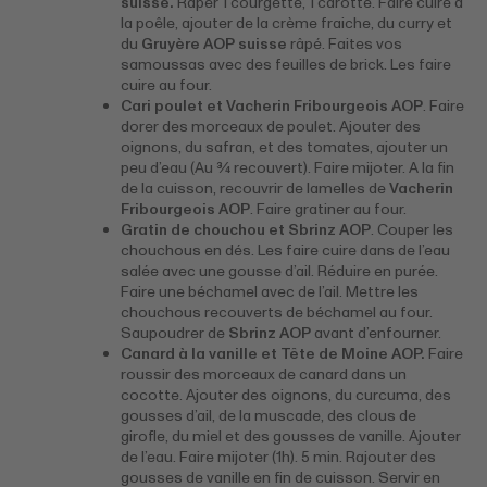
suisse.
Râper 1 courgette, 1 carotte. Faire cuire à
la poêle, ajouter de la crème fraiche, du curry et
du
Gruyère AOP suisse
râpé. Faites vos
samoussas avec des feuilles de brick. Les faire
cuire au four.
Cari poulet et Vacherin Fribourgeois AOP
. Faire
dorer des morceaux de poulet. Ajouter des
oignons, du safran, et des tomates, ajouter un
peu d’eau (Au ¾ recouvert). Faire mijoter. A la fin
de la cuisson, recouvrir de lamelles de
Vacherin
Fribourgeois AOP
. Faire gratiner au four.
Gratin de chouchou et Sbrinz AOP
. Couper les
chouchous en dés. Les faire cuire dans de l’eau
salée avec une gousse d’ail. Réduire en purée.
Faire une béchamel avec de l’ail. Mettre les
chouchous recouverts de béchamel au four.
Saupoudrer de
Sbrinz AOP
avant d’enfourner.
Canard à la vanille et Tête de Moine AOP.
Faire
roussir des morceaux de canard dans un
cocotte. Ajouter des oignons, du curcuma, des
gousses d’ail, de la muscade, des clous de
girofle, du miel et des gousses de vanille. Ajouter
de l’eau. Faire mijoter (1h). 5 min. Rajouter des
gousses de vanille en fin de cuisson. Servir en