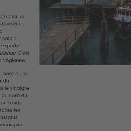
t processus
 bactéries
sa
salé il
, exporté
calhau
. C’est
orvégienne.
ement de la
ar du
s le vinaigre
, au nord du
eau froide,
roître les
nsi plus
pèces plus