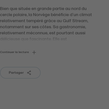
Bien que située en grande partie au nord du
cercle polaire, la Norvège bénéficie d’un climat
relativement tempéré grâce au Gulf Stream,
notamment sur ses côtes. Sa gastronomie,
relativement méconnue, est pourtant aussi
délicieuse que fascinante. Elle est
profondément influencée par sa situation
géographique particulière, ses traditions
Continuer la lecture
maritimes et la nécessité de conserver les
aliments pendant les longs hivers de la région.
Elle s’appuie sur des aliments de qualité et des
Partager
plats nourrissants.