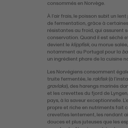
consommés en Norvège.
À l’air frais, le poisson subit un len
de fermentation, grâce à certaines
résistantes au froid, qui assurent 
conservation. Quand il est séché et 
devient le
klippfisk
, ou morue salée
notamment au Portugal pour la
ba
un ingrédient phare de la cuisine n
Les Norvégiens consomment égal
truite fermentée, le
rakfisk
(à l’inst
gravlaks
), des harengs marinés dan
et les crevettes du fjord de Lyngen
pays, à la saveur exceptionnelle. L’
propre et riche en nutriments fait c
crevettes lentement, les rendant ai
douces et plus juteuses que les es