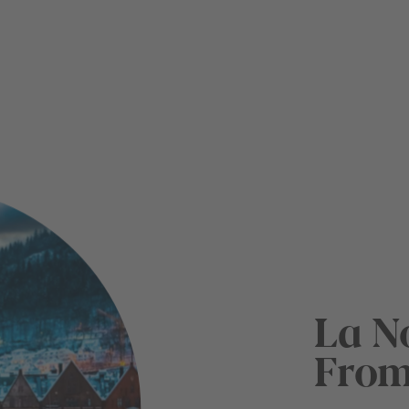
La N
From