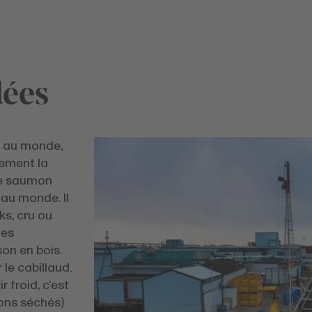
dées
e au monde,
lement la
 Le saumon
 au monde. Il
s, cru ou
tes
on en bois.
 le cabillaud.
 froid, c’est
ons séchés)