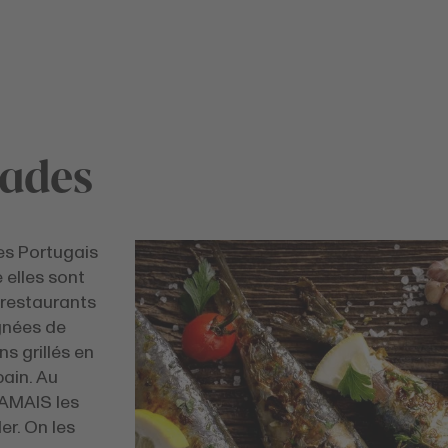
lades
es Portugais
e elles sont
s restaurants
gnées de
s grillés en
ain. Au
JAMAIS les
er. On les