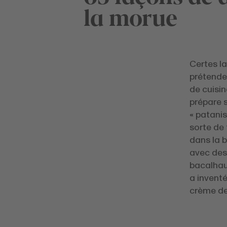
la morue
Certes la
prétenden
de cuisin
prépare 
« patanis
sorte de 
dans la b
avec des
bacalhau
a inventé
crème de 