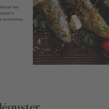
lever les
 aussi à
es aromates.
déguster