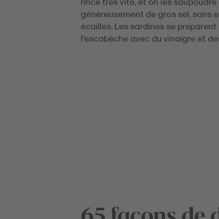
rince très vite, et on les saupoudre
généreusement de gros sel, sans en
écailles. Les sardines se préparent
l'escabèche avec du vinaigre et d
65 façons de 