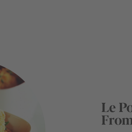
Le Po
From