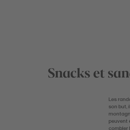
Snacks et sa
Les rando
son but, 
montagnes
peuvent 
combler l