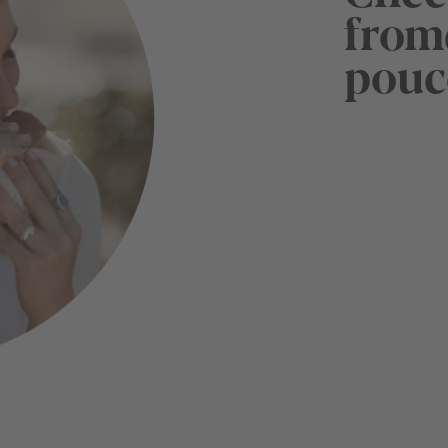
froma
pouc