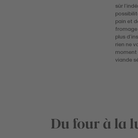
sûr l’in
possibili
pain et d
fromage s
plus d’in
rien ne 
moment : 
viande sé
Du four à la 