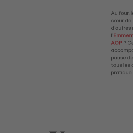
Au four, 
cœur de d
d’autres 
l’
Emment
AOP
? Ce
accompag
pause de 
tous les 
pratique 