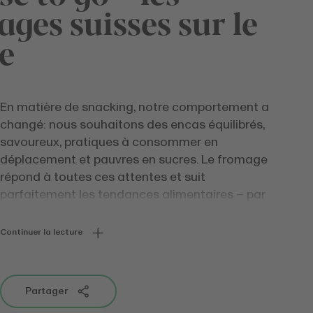
ges suisses sur le
e
En matière de snacking, notre comportement a
changé: nous souhaitons des encas équilibrés,
savoureux, pratiques à consommer en
déplacement et pauvres en sucres. Le fromage
répond à toutes ces attentes et suit
parfaitement les tendances alimentaires – par
exemple "faibles calories" ou "hyper protéines".
De plus, le fromage est une source d’énergie qui
Continuer la lecture
rassasie longtemps.Il est donc le compagnon
idéal en balade.
Partager