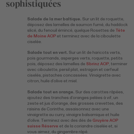
sophistiquées
Salade de la mer baltique.
Sur un lit de roquette,
déposez des lamelles de saumon fumé, du haddock
slicé, du fenouil émincé, quelque Rosettes de
Tête
de Moine AOP
et terminez avec de la ciboulette
ciselée.
Salade tout en vert.
Sur un lit de haricots verts,
pois gourmands, asperges verts, roquette, petits
pois, déposez des lamelles de
Sbrinz AOP
, terminer
avec ciboulette, persil plat, estragon et cerfeuil
ciselés, pistaches concassées. Vinaigrette avec
citron, huile d’olive et miel.
Salade tout en orange.
Sur des carottes râpées,
ajoutez des tranches d’oranges pelées à vif, un
zeste et jus d’orange, des grosses crevettes, des
raisins de Corinthe, assaisonnez avec une
vinaigrette au curry, vinaigre balsamique et huile
d’olive. Terminez avec des dés de
Gruyère AOP
suisse Réserve
et de la coriandre ciselée et, si
vous aimez, du gingembre râpé.