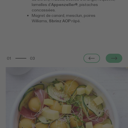
lamelles d’
Appenzeller®
, pistaches
concassées.
Magret de canard, mesclun, poires
Williams,
Sbrinz AOP
râpé.
01
03