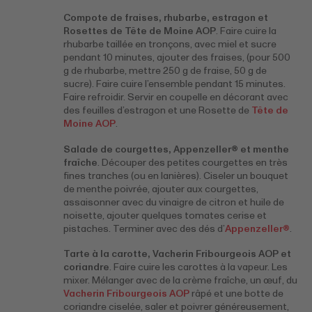
Compote de fraises, rhubarbe, estragon et
Rosettes de Tête de Moine AOP
. Faire cuire la
rhubarbe taillée en tronçons, avec miel et sucre
pendant 10 minutes, ajouter des fraises, (pour 500
g de rhubarbe, mettre 250 g de fraise, 50 g de
sucre). Faire cuire l’ensemble pendant 15 minutes.
Faire refroidir. Servir en coupelle en décorant avec
des feuilles d’estragon et une Rosette de
Tête de
Moine AOP
.
Salade de courgettes, Appenzeller® et menthe
fraîche
. Découper des petites courgettes en très
fines tranches (ou en lanières). Ciseler un bouquet
de menthe poivrée, ajouter aux courgettes,
assaisonner avec du vinaigre de citron et huile de
noisette, ajouter quelques tomates cerise et
pistaches. Terminer avec des dés d’
Appenzeller®
.
Tarte à la carotte, Vacherin Fribourgeois AOP et
coriandre
. Faire cuire les carottes à la vapeur. Les
mixer. Mélanger avec de la crème fraîche, un œuf, du
Vacherin Fribourgeois AOP
râpé et une botte de
coriandre ciselée, saler et poivrer généreusement,